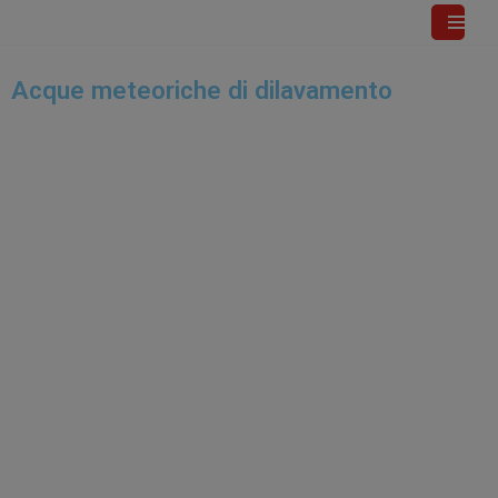
Vai
Acque meteoriche di dilavamento
al
contenuto